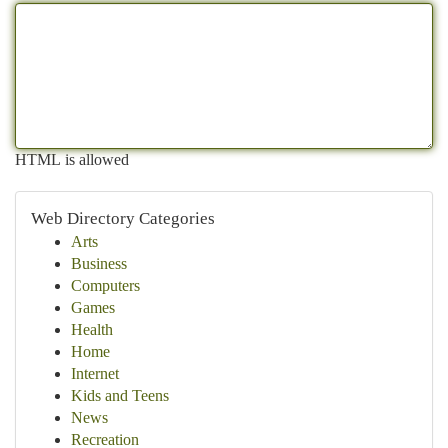
HTML is allowed
Web Directory Categories
Arts
Business
Computers
Games
Health
Home
Internet
Kids and Teens
News
Recreation