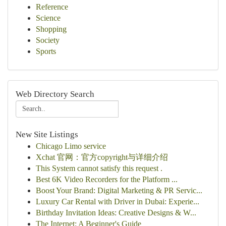
Reference
Science
Shopping
Society
Sports
Web Directory Search
New Site Listings
Chicago Limo service
Xchat 官网：官方copyright与详细介绍
This System cannot satisfy this request .
Best 6K Video Recorders for the Platform ...
Boost Your Brand: Digital Marketing & PR Servic...
Luxury Car Rental with Driver in Dubai: Experie...
Birthday Invitation Ideas: Creative Designs & W...
The Internet: A Beginner's Guide