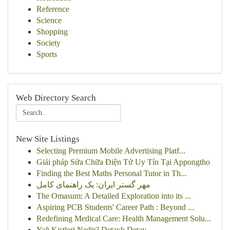
Reference
Science
Shopping
Society
Sports
Web Directory Search
New Site Listings
Selecting Premium Mobile Advertising Platf...
Giải pháp Sửa Chữa Điện Tử Uy Tín Tại Appongtho
Finding the Best Maths Personal Tutor in Th...
مهر گستر ایران: یک راهنمای کامل
The Omasum: A Detailed Exploration into its ...
Aspiring PCB Students' Career Path : Beyond ...
Redefining Medical Care: Health Management Solu...
Yağ Kistleri Nedir? Detaylı Detay