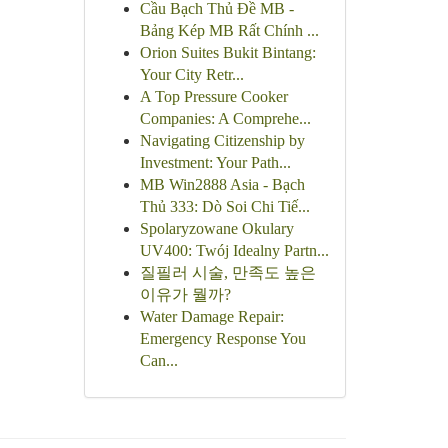
Cầu Bạch Thủ Đề MB -
Bảng Kép MB Rất Chính ...
Orion Suites Bukit Bintang:
Your City Retr...
A Top Pressure Cooker
Companies: A Comprehe...
Navigating Citizenship by
Investment: Your Path...
MB Win2888 Asia - Bạch
Thủ 333: Dò Soi Chi Tiế...
Spolaryzowane Okulary
UV400: Twój Idealny Partn...
질필러 시술, 만족도 높은
이유가 뭘까?
Water Damage Repair:
Emergency Response You
Can...