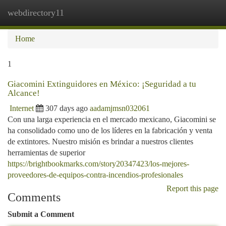
webdirectory11
Togg
navi
Home
1
Giacomini Extinguidores en México: ¡Seguridad a tu
Alcance!
Internet
307 days ago
aadamjmsn032061
Con una larga experiencia en el mercado mexicano, Giacomini se
ha consolidado como uno de los líderes en la fabricación y venta
de extintores. Nuestro misión es brindar a nuestros clientes
herramientas de superior
https://brightbookmarks.com/story20347423/los-mejores-
proveedores-de-equipos-contra-incendios-profesionales
Report this page
Comments
Submit a Comment