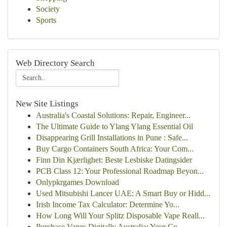
Society
Sports
Web Directory Search
New Site Listings
Australia's Coastal Solutions: Repair, Engineer...
The Ultimate Guide to Ylang Ylang Essential Oil
Disappearing Grill Installations in Pune : Safe...
Buy Cargo Containers South Africa: Your Com...
Finn Din Kjærlighet: Beste Lesbiske Datingsider
PCB Class 12: Your Professional Roadmap Beyon...
Onlypkrgames Download
Used Mitsubishi Lancer UAE: A Smart Buy or Hidd...
Irish Income Tax Calculator: Determine Yo...
How Long Will Your Splitz Disposable Vape Reall...
Purchase Vapes Digitally Australia: Your Co...