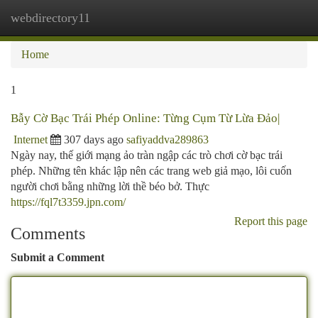
webdirectory11
Togg
navi
Home
1
Bẫy Cờ Bạc Trái Phép Online: Từng Cụm Từ Lừa Đảo|
Internet
307 days ago
safiyaddva289863
Ngày nay, thế giới mạng ảo tràn ngập các trò chơi cờ bạc trái
phép. Những tên khác lập nên các trang web giả mạo, lôi cuốn
người chơi bằng những lời thề béo bở. Thực
https://fql7t3359.jpn.com/
Report this page
Comments
Submit a Comment