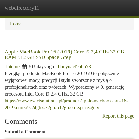
webdirectory11
Togg
navi
Home
1
Apple MacBook Pro 16 (2019) Core i9 2,4 GHz 32 GB
RAM 512 GB SSD Space Grey
Internet
303 days ago
tiffanyoaet560553
Przegląd produktu MacBook Pro 16 2019 i9 to połączenie
wyjątkowej mocy, precyzji i stylu stworzone z myślą o
profesjonalistach oraz twórcach. Wyposażony w 9. generację
procesora Intel Core i9 2,4 GHz, 32 GB
https://www.exactsolutions.pl/products/apple-macbook-pro-16-
2019-core-i9-24ghz-32gb-512gb-ssd-space-gray
Report this page
Comments
Submit a Comment