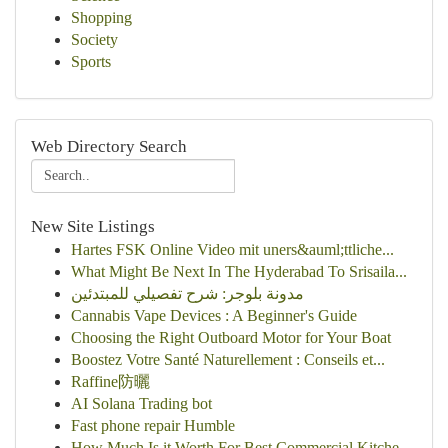
Shopping
Society
Sports
Web Directory Search
New Site Listings
Hartes FSK Online Video mit uners&auml;ttliche...
What Might Be Next In The Hyderabad To Srisaila...
مدونة بلوجر: شرح تفصيلي للمبتدئين
Cannabis Vape Devices : A Beginner's Guide
Choosing the Right Outboard Motor for Your Boat
Boostez Votre Santé Naturellement : Conseils et...
Raffine防曬
AI Solana Trading bot
Fast phone repair Humble
How Much Is it Worth For Best Commercial Kitche...