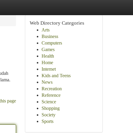
Web Directory Categories
Arts
Business
Computers
Games
Health
Home
Internet
mudah
Kids and Teens
lama.
News
Recreation
Reference
this page
Science
Shopping
Society
Sports