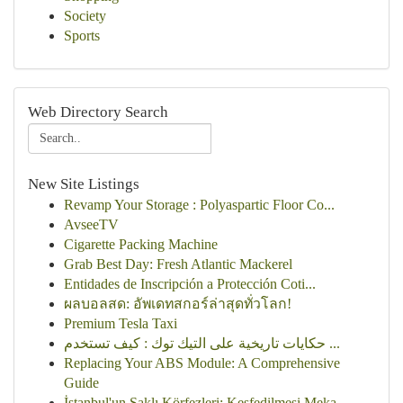
Society
Sports
Web Directory Search
New Site Listings
Revamp Your Storage : Polyaspartic Floor Co...
AvseeTV
Cigarette Packing Machine
Grab Best Day: Fresh Atlantic Mackerel
Entidades de Inscripción a Protección Coti...
ผลบอลสด: อัพเดทสกอร์ล่าสุดทั่วโลก!
Premium Tesla Taxi
حكايات تاريخية على التيك توك : كيف تستخدم ...
Replacing Your ABS Module: A Comprehensive
Guide
İstanbul'un Saklı Körfezleri: Keşfedilmesi Meka...