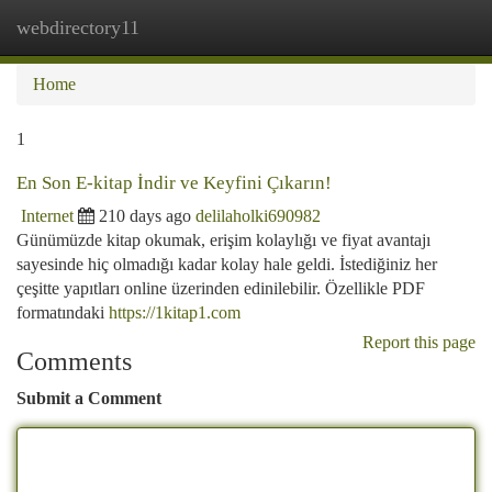
webdirectory11
Togg
navi
Home
1
En Son E-kitap İndir ve Keyfini Çıkarın!
Internet
210 days ago
delilaholki690982
Günümüzde kitap okumak, erişim kolaylığı ve fiyat avantajı
sayesinde hiç olmadığı kadar kolay hale geldi. İstediğiniz her
çeşitte yapıtları online üzerinden edinilebilir. Özellikle PDF
formatındaki
https://1kitap1.com
Report this page
Comments
Submit a Comment