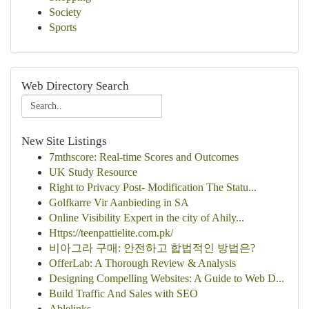
Society
Sports
Web Directory Search
New Site Listings
7mthscore: Real-time Scores and Outcomes
UK Study Resource
Right to Privacy Post- Modification The Statu...
Golfkarre Vir Aanbieding in SA
Online Visibility Expert in the city of Ahily...
Https://teenpattielite.com.pk/
비아그라 구매: 안전하고 합법적인 방법은?
OfferLab: A Thorough Review & Analysis
Designing Compelling Websites: A Guide to Web D...
Build Traffic And Sales with SEO
Ablelinks