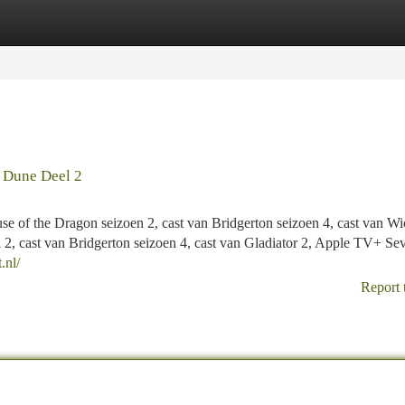
tegories
Register
Login
n Dune Deel 2
se of the Dragon seizoen 2, cast van Bridgerton seizoen 4, cast van Wi
l 2, cast van Bridgerton seizoen 4, cast van Gladiator 2, Apple TV+ Se
.nl/
Report 