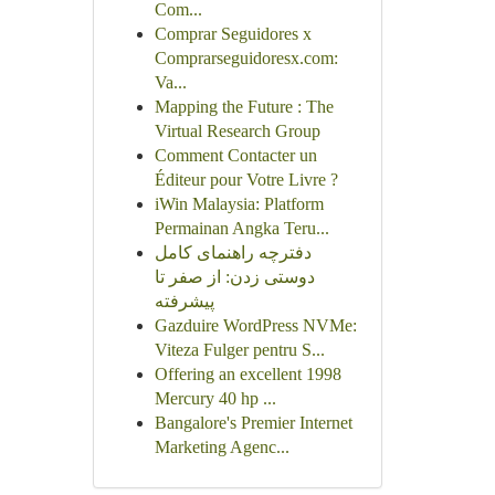
Com...
Comprar Seguidores x
Comprarseguidoresx.com:
Va...
Mapping the Future : The
Virtual Research Group
Comment Contacter un
Éditeur pour Votre Livre ?
iWin Malaysia: Platform
Permainan Angka Teru...
دفترچه راهنمای کامل
دوستی زدن: از صفر تا
پیشرفته
Gazduire WordPress NVMe:
Viteza Fulger pentru S...
Offering an excellent 1998
Mercury 40 hp ...
Bangalore's Premier Internet
Marketing Agenc...