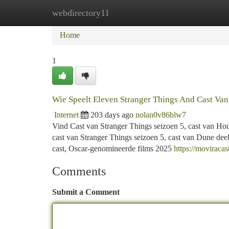
webdirectory11
Home
New Site Listings
Add Site
Ca
Home
1
Wie Speelt Eleven Stranger Things And Cast Va
Internet
203 days ago
nolan0v86blw7
Vind Cast van Stranger Things seizoen 5, cast van Hou
cast van Stranger Things seizoen 5, cast van Dune dee
cast, Oscar-genomineerde films 2025
https://moviracast
Comments
Submit a Comment