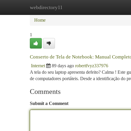
webdirectory11
Home
New Site Listings
Add Site
Ca
Home
1
Conserto de Tela de Notebook: Manual Completo
Internet
89 days ago
robertfvyz337976
A tela do seu laptop apresenta defeito? Calma ! Este g
de computadores portáteis. Desde a identificação do p
Comments
Submit a Comment