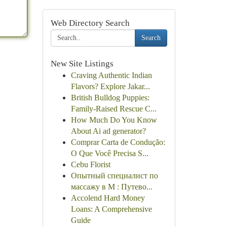
Web Directory Search
Search
New Site Listings
Craving Authentic Indian
Flavors? Explore Jakar...
British Bulldog Puppies:
Family-Raised Rescue C...
How Much Do You Know
About Ai ad generator?
Comprar Carta de Condução:
O Que Você Precisa S...
Cebu Florist
Опытный специалист по
массажу в М : Путево...
Accolend Hard Money
Loans: A Comprehensive
Guide