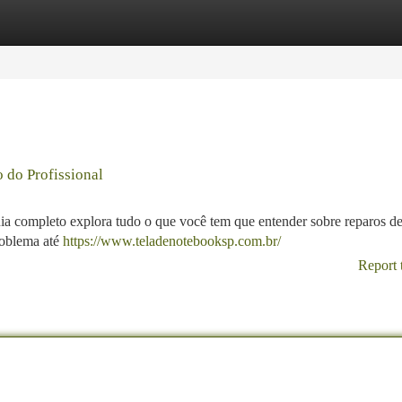
tegories
Register
Login
 do Profissional
uia completo explora tudo o que você tem que entender sobre reparos de
roblema até
https://www.teladenotebooksp.com.br/
Report 