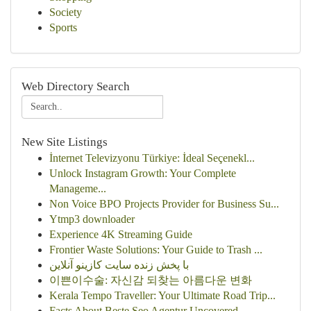
Society
Sports
Web Directory Search
New Site Listings
İnternet Televizyonu Türkiye: İdeal Seçenekl...
Unlock Instagram Growth: Your Complete
Manageme...
Non Voice BPO Projects Provider for Business Su...
Ytmp3 downloader
Experience 4K Streaming Guide
Frontier Waste Solutions: Your Guide to Trash ...
با پخش زنده سایت کازینو آنلاین
이쁜이수술: 자신감 되찾는 아름다운 변화
Kerala Tempo Traveller: Your Ultimate Road Trip...
Facts About Beste Seo Agentur Uncovered