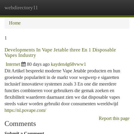
webdirectory11
Togg
navi
Home
1
Developments In Vape Jetable three En 1 Disposable
Vapes Industry
Internet
80 days ago
kayden4g68vww1
Dit Artikel bespreekt moderne Vape Jetable producten en hun
groeiende populariteit in de markt voor wegwerp e sigaretten
inclusief innovatieve systemen zoals 3 En one die meerdere
functies combineren voor gebruikers die gemak zoeken en
flexibiliteit waarderen daarnaast zien we dat disposable vapes
steeds vaker worden gebruikt door consumenten wereldwijd
https://nl.povape.com/
Report this page
Comments
Submit a Comment