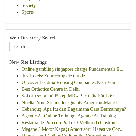
Society
Sports
Web Directory Search
New Site Listings
Online gambling singapore charge Fundamentals E...
this Hotels: Your complete Guide
Uncover Leading Housing Companies Near You
Best Orthotics Centre in Delhi
Soi cầu song thủ lô kép MB - Bậc thầy Bắt Lô: C...
Noelta: Your Source for Quality American-Made P...
Cebanquq: Apa Itu dan Bagaimana Cara Bermainnya?
Agentic AI Online Training | Agentic AI Training
Restaurante Praia do Prata: O Melhor da Gastron...
Megane 3 Motor Kapağı Amortisörü Hatası ve Çöz...
Homeschool Author Crafting the Curriculum a...