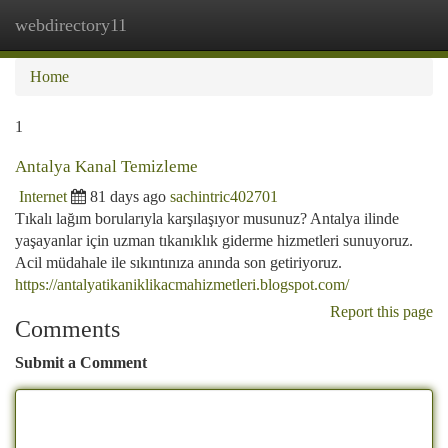
webdirectory11
Togg
navi
Home
1
Antalya Kanal Temizleme
Internet
81 days ago
sachintric402701
Tıkalı lağım borularıyla karşılaşıyor musunuz? Antalya ilinde
yaşayanlar için uzman tıkanıklık giderme hizmetleri sunuyoruz.
Acil müdahale ile sıkıntınıza anında son getiriyoruz.
https://antalyatikaniklikacmahizmetleri.blogspot.com/
Report this page
Comments
Submit a Comment