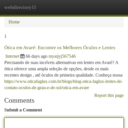
webdirectory11
Togg
navi
Home
1
Ótica em Avaré: Encontre os Melhores Óculos e Lentes
Internet
66 days ago
myaijyj567546
Precisando de suas incríveis alternativas em lentes em Avaré? A
ótica oferece uma ampla seleção de opções, desde os mais
recentes design , até óculos de primeira qualidade. Conheça nossa
https://www.oticafaglux.com.br/blogs/blog-otica-faglux-lentes-de-
contato-oculos-de-grau-e-de-sol/otica-em-avare
Report this page
Comments
Submit a Comment