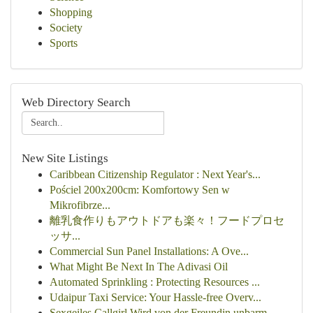
Shopping
Society
Sports
Web Directory Search
New Site Listings
Caribbean Citizenship Regulator : Next Year's...
Pościel 200x200cm: Komfortowy Sen w
Mikrofibrze...
離乳食作りもアウトドアも楽々！フードプロセ
ッサ...
Commercial Sun Panel Installations: A Ove...
What Might Be Next In The Adivasi Oil
Automated Sprinkling : Protecting Resources ...
Udaipur Taxi Service: Your Hassle-free Overv...
Sexgeiles Callgirl Wird von der Freundin unbarm...