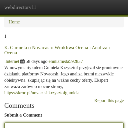
webdirectory11
Togg
navi
Home
1
K. Gumiela o Novacash: Wnikliwa Ocena i Analiza i
Ocena
Internet
58 days ago
emiliameda592837
W nowym artykułem Gumiela Krzysztof przyjrzał się gruntownie
działaniu platformy Novacash. Jego analiza brzmi niezwykle
obiektywna, skupiając się na ważne cechy oferty. Ekspert
zauważa zarówno mocne strony,
https://skroc.pl/novacashkrzysztofgumiela
Report this page
Comments
Submit a Comment