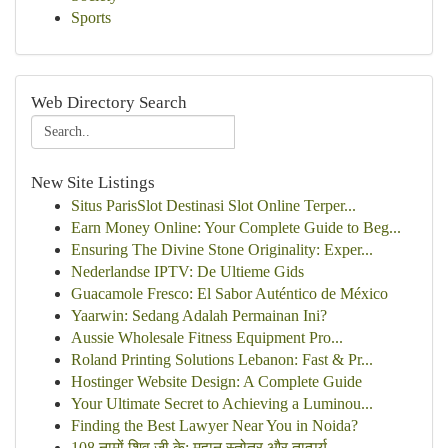
Sports
Web Directory Search
New Site Listings
Situs ParisSlot Destinasi Slot Online Terper...
Earn Money Online: Your Complete Guide to Beg...
Ensuring The Divine Stone Originality: Exper...
Nederlandse IPTV: De Ultieme Gids
Guacamole Fresco: El Sabor Auténtico de México
Yaarwin: Sedang Adalah Permainan Ini?
Aussie Wholesale Fitness Equipment Pro...
Roland Printing Solutions Lebanon: Fast & Pr...
Hostinger Website Design: A Complete Guide
Your Ultimate Secret to Achieving a Luminou...
Finding the Best Lawyer Near You in Noida?
108 नामों शिव जी के: महान स्तोत्र और तात्पर्य