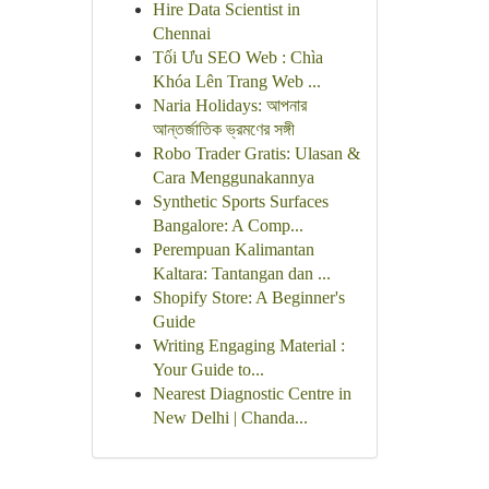
Hire Data Scientist in
Chennai
Tối Ưu SEO Web : Chìa
Khóa Lên Trang Web ...
Naria Holidays: আপনার
আন্তর্জাতিক ভ্রমণের সঙ্গী
Robo Trader Gratis: Ulasan &
Cara Menggunakannya
Synthetic Sports Surfaces
Bangalore: A Comp...
Perempuan Kalimantan
Kaltara: Tantangan dan ...
Shopify Store: A Beginner's
Guide
Writing Engaging Material :
Your Guide to...
Nearest Diagnostic Centre in
New Delhi | Chanda...