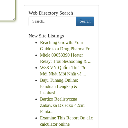
Web Directory Search
Search
New Site Listings
Reaching Growth: Your
Guide to a Drug Pharma Fr...
Miele 09053390 Heater
Relay: Troubleshooting & ...
W88 VN Quốc : Tin Tức
Mới Nhất Mới Nhất và ...
Baju Tunang Online:
Panduan Lengkap &
Inspirasi...
Bardzo Realistyczna
Zabawka Dziecko 42cm:
Fanta...
Examine This Report On a1c
calculator online