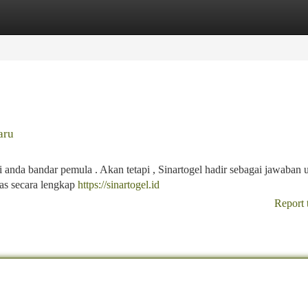
tegories
Register
Login
aru
gi anda bandar pemula . Akan tetapi , Sinartogel hadir sebagai jawaban 
as secara lengkap
https://sinartogel.id
Report 