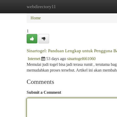
webdirectory11
Home
New Site Listings
Add Site
Ca
Home
1
Sinartogel: Panduan Lengkap untuk Pengguna B
Internet
53 days ago
sinartogel661060
Memulai judi togel bisa jadi terasa rumit , terutama ba
memudahkan proses tersebut. Artikel ini akan membah
Comments
Submit a Comment