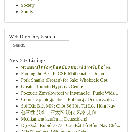
Society
Sports
Web Directory Search
New Site Listings
หวยออนไลน์: คู่มือฉบับสมบูรณ์สำหรับมือใหม่
Finding the Best IGCSE Mathematics Online ...
Pork Shanks (Frozen) for Sale: Wholesale Opt...
Greater Toronto Hypnosis Centre
Poczucie Zmysłowości w Intymności: Punkt Widz...
Cours de photographie à Fribourg : Démarrez dès...
Soi Đặc Biệt MN: Chốt Số Hút Tài Lộc Hôm Nay
包容性 服饰：亚太区 现代 风格 走向
Medikament kaufen in Deutschland
Dự Đoán Bộ Số 7777 - Cao Bắt Lô Hôm Nay Chố...
Alle Blondinen M&uuml;ssen ficken